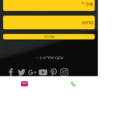
שליחה
עקבו אחרינו ב -
050-4405714
office@the-bottom-line.co.il